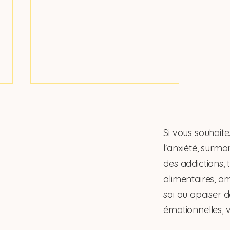
Si vous souhaite
l'anxiété, surmo
des addictions, 
alimentaires, am
Hypnose & stress et
soi ou apaiser 
anxiété - Et si vous pouviez
(enfin) souffler ?
émotionnelles, v