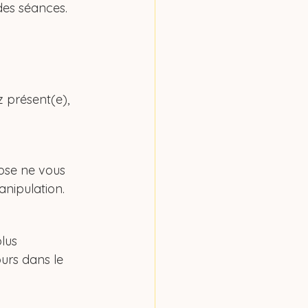
des séances.
 présent(e), 
ose ne vous 
anipulation.
lus 
urs dans le 