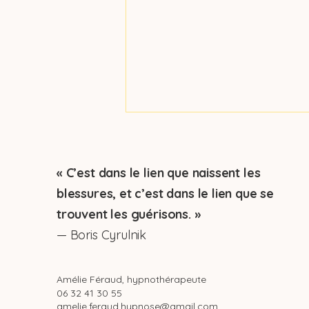
« C’est dans le lien que naissent les
blessures, et c’est dans le lien que se
trouvent les guérisons. »
— Boris Cyrulnik
Hypnose et troubles
alimentaires – Se
réconcilier avec la
Amélie Féraud, hypnothérapeute
06 32 41 30 55
nourriture et avec soi-
amelie.feraud.hypnose@gmail.com