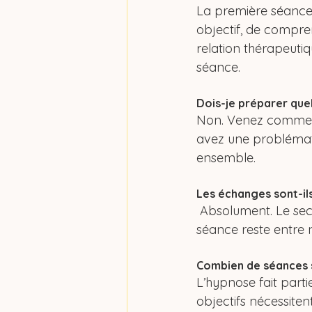
La première séance 
objectif, de compre
relation thérapeutiq
séance.
Dois-je préparer que
Non. Venez comme vo
avez une problématiq
ensemble.
Les échanges sont-ils
 Absolument. Le secret professionnel est strictement respecté. Tout ce qui est dit en 
séance reste entre 
Combien de séances 
L’hypnose fait part
objectifs nécessite