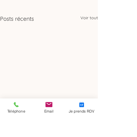
Voir tout
Posts récents
Téléphone
Email
Je prends RDV
Si vous souhaitez mieux gérer le
stress et l'anxiété, surmonter des